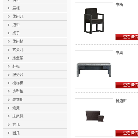
酒柜
书椅
展柜
...
休闲几
边柜
桌子
查看详情
休闲椅
玄关几
书桌
雕塑架
...
鞋柜
服务台
楼梯柜
查看详情
造型柜
装饰柜
餐边柜
...
矮凳
床尾凳
方几
圆几
查看详情