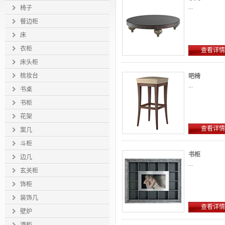
...
椅子
餐边柜
床
衣柜
查看详情
床头柜
梳妆台
吧椅
...
书桌
书柜
花架
查看详情
案几
斗柜
书柜
边几
...
玄关柜
饰柜
装饰几
查看详情
壁炉