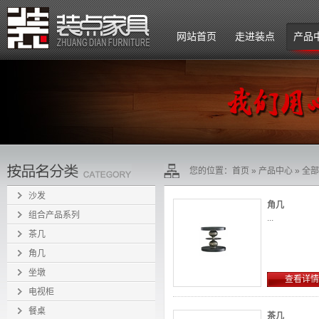
网站首页
走进装点
产品
公司简介
企业文化
组织架构
您的位置：
首页
»
产品中心
»
全部
招贤纳士
沙发
角几
组合产品系列
...
茶几
角几
坐墩
查看详情
电视柜
餐桌
茶几