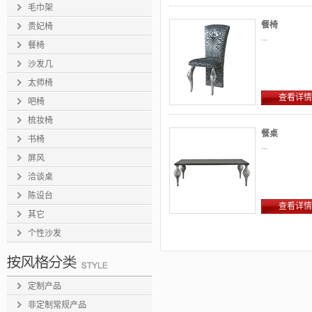
毛巾架
餐椅
贵妃椅
...
餐椅
沙发几
太师椅
查看详情
吧椅
梳妆椅
餐桌
书椅
...
屏风
洽谈桌
陈设台
查看详情
其它
个性沙发
定制产品
非定制常规产品