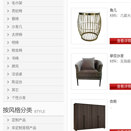
毛巾架
角几
贵妃椅
材料：几面大
餐椅
沙发几
太师椅
查看详情
吧椅
梳妆椅
单位沙发
书椅
材料：无指痕
屏风
洽谈桌
陈设台
查看详情
其它
个性沙发
衣柜
...
定制产品
非定制常规产品