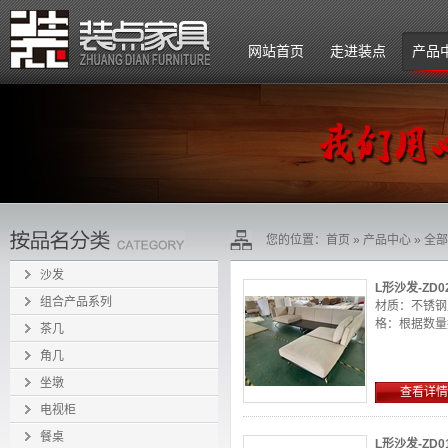
网站首页
走进装点
产品
公司简介
企业文化
组织架构
您的位置：
首页
»
产品中心
»
全部
招贤纳士
沙发
L形沙发-ZD0
组合产品系列
材质：不锈钢
格：根据数量报
茶几
角几
坐墩
查看详情
电视柜
餐桌
L形沙发-ZD0