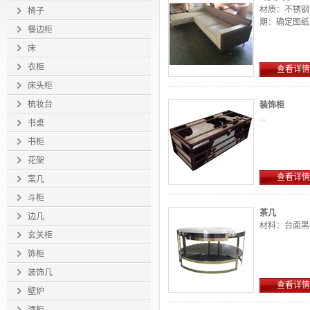
材质：不锈钢
椅子
期：确定图纸收
餐边柜
床
衣柜
查看详情
床头柜
梳妆台
装饰柜
...
书桌
书柜
花架
查看详情
案几
斗柜
茶几
边几
材料：台面黑
玄关柜
饰柜
装饰几
查看详情
壁炉