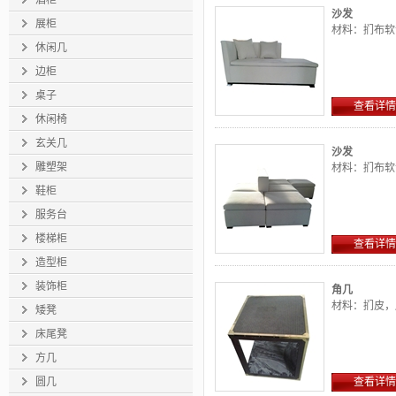
酒柜
沙发
展柜
材料：扪布软
休闲几
边柜
桌子
查看详情
休闲椅
玄关几
沙发
雕塑架
材料：扪布软
鞋柜
服务台
楼梯柜
查看详情
造型柜
装饰柜
角几
材料：扪皮，
矮凳
床尾凳
方几
圆几
查看详情