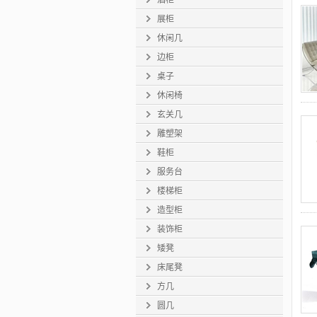
酒柜
展柜
休闲几
边柜
桌子
休闲椅
玄关几
雕塑架
鞋柜
服务台
楼梯柜
造型柜
装饰柜
矮凳
床尾凳
方几
圆几