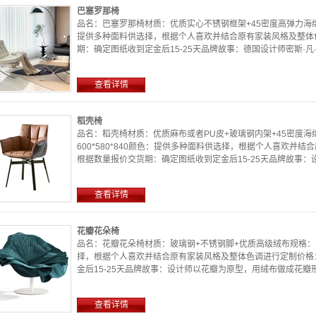
巴塞罗那椅
品名：巴塞罗那椅材质：优质实心不锈钢框架+45密度高弹力海绵+优
提供多种面料供选择，根据个人喜欢并结合原有家装风格及整体
期：确定图纸收到定金后15-25天品牌故事：德国设计师密斯·凡·德罗(Mi
查看详情
稻壳椅
品名：稻壳椅材质：优质麻布或者PU皮+玻璃钢内架+45密度海
600*580*840颜色：提供多种面料供选择，根据个人喜欢并
根据数量报价交货期：确定图纸收到定金后15-25天品牌故事
状，褶皱拼合在...
查看详情
花瓣花朵椅
品名：花瓣花朵椅材质：玻璃钢+不锈钢脚+优质高级绒布规格：115
择，根据个人喜欢并结合原有家装风格及整体色调进行定制价格
金后15-25天品牌故事：设计师以花瓣为原型，用绒布做成花
自然的...
查看详情