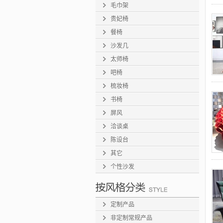
毛巾架
贵妃椅
餐椅
沙发几
太师椅
吧椅
梳妆椅
书椅
屏风
洽谈桌
陈设台
其它
个性沙发
定制产品
非定制常规产品