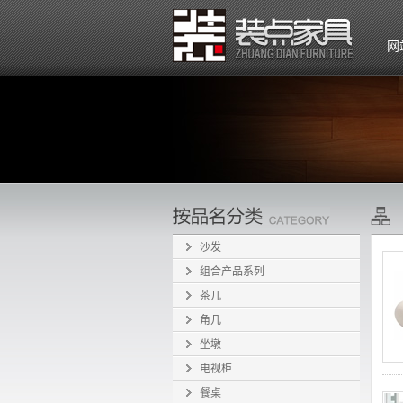
网
沙发
组合产品系列
茶几
角几
坐墩
电视柜
餐桌