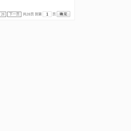
28
下一页
共28页 到第
页