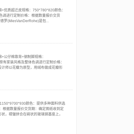
质超迁皮规格：750*780*820颜色：
色调进行定制价格：根据数量报价交货
esVanDerRohe)是包...
绵+公仔棉靠背+钢制脚规格：
结合原有家装风格及整体色调进行定制价格：
：设计师以花瓣为原型，用绒布做成花瓣形
0*9700*930颜色：提供多种面料供选
：根据数量报价交货期：确定图纸收到定
瓣形状，褶皱拼合在碗状的玻璃钢基座上，