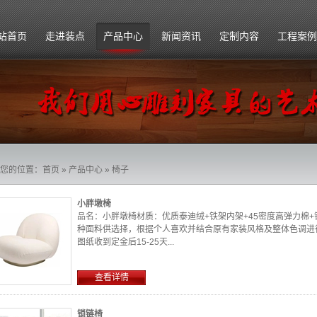
站首页
走进装点
产品中心
新闻资讯
定制内容
工程案例
公司简介
订单流程
企业文化
运输安装
组织架构
注意事项
您的位置：
首页
»
产品中心
»
椅子
招贤纳士
小胖墩椅
品名：小胖墩椅材质：优质泰迪绒+铁架内架+45密度高弹力棉+钢制
种面料供选择，根据个人喜欢并结合原有家装风格及整体色调进
图纸收到定金后15-25天...
查看详情
锁链椅