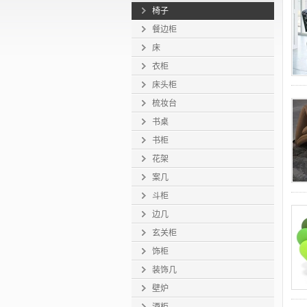
椅子
餐边柜
床
衣柜
床头柜
梳妆台
书桌
书柜
花架
案几
斗柜
边几
玄关柜
饰柜
装饰几
壁炉