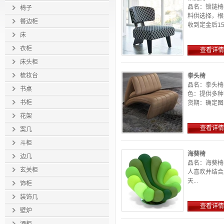
品名：锁链椅
椅子
料供选择，根
餐边柜
收到定金后15-2
床
衣柜
查看详情
床头柜
梳妆台
拳头椅
品名：拳头椅材
书桌
色：提供多种
书柜
货期：确定图
刻，在外...
花架
查看详情
案几
斗柜
海葵椅
边几
品名：海葵椅材
玄关柜
人喜欢并结合
天...
饰柜
装饰几
查看详情
壁炉