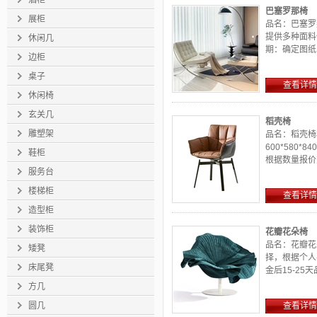
酒柜
巴塞罗那椅
展柜
品名：巴塞罗
提供多种面料
休闲几
期：确定图纸收
边柜
桌子
查看详情
休闲椅
玄关几
稻壳椅
雕塑架
品名：稻壳椅
600*58
鞋柜
根据数量报价
服务台
状，褶皱拼合在
楼梯柜
查看详情
造型柜
装饰柜
花瓣花朵椅
品名：花瓣花
矮凳
择，根据个人
床尾凳
金后15-2
自然的...
方几
圆几
查看详情