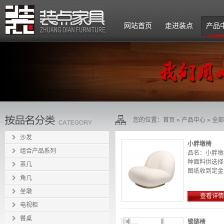
网站首页
走进装点
产品
公司简介
企业文化
组织架构
您的位置：
首页
»
产品中心
»
全部
招贤纳士
沙发
小胖墩椅
组合产品系列
品名：小胖墩椅
种面料供选择
茶几
图纸收到定金后1
角几
坐墩
查看详情
电视柜
餐桌
锁链椅