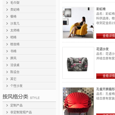
毛巾架
彩虹椅
贵妃椅
品名：彩虹椅
餐椅
料供选择，根
收到定金后15-2
沙发几
太师椅
查看详情
吧椅
梳妆椅
花语沙发
书椅
品名：花语沙
屏风
并结合原有家
洽谈桌
陈设台
查看详情
其它
个性沙发
孔雀开屏扇形
品名：孔雀椅
结合原有家装
定制产品
非定制常规产品