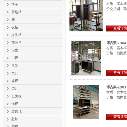
材质：实木框
椅子
价交货期：确定
餐边柜
床
衣柜
查看详情
床头柜
梳妆台
博古架-ZD04
材质：实木框
书桌
价格：根据数量
书柜
花架
查看详情
案几
斗柜
博古架-ZD03
边几
材质：实木框
玄关柜
价格：根据数量
饰柜
装饰几
查看详情
壁炉