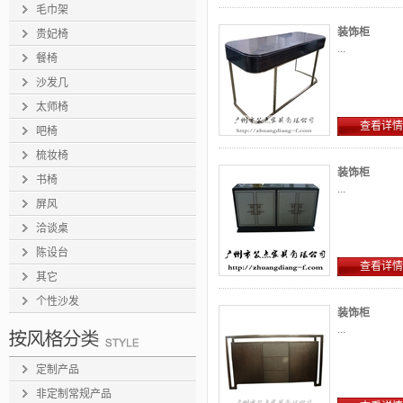
毛巾架
装饰柜
贵妃椅
...
餐椅
沙发几
太师椅
查看详情
吧椅
梳妆椅
装饰柜
书椅
...
屏风
洽谈桌
陈设台
查看详情
其它
个性沙发
装饰柜
...
定制产品
非定制常规产品