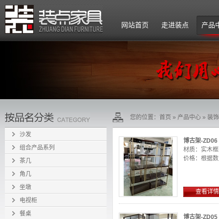
网站首页
走进装点
产品
公司简介
企业文化
组织架构
您的位置：
首页
»
产品中心
»
装饰
招贤纳士
沙发
博古架-ZD06
组合产品系列
材质：实木框
价格：根据数量
茶几
角几
坐墩
查看详情
电视柜
餐桌
博古架-ZD05