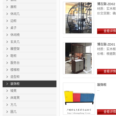
酒柜
博古架-ZD02
展柜
材质：实木框
价交货期：确定
休闲几
边柜
桌子
查看详情
休闲椅
玄关几
博古架-ZD01
雕塑架
材质：实木框
价格：根据数量
鞋柜
服务台
楼梯柜
查看详情
造型柜
装饰柜
装饰柜
...
矮凳
床尾凳
方几
圆几
查看详情